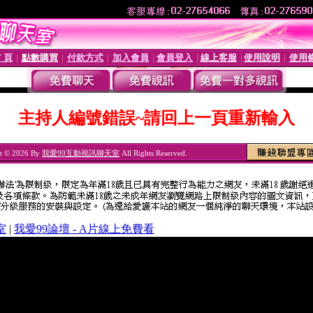
 頁
點數購買
付款方式
加入會員
會員登入
線上客服
使用說明
使用
│
│
│
│
│
│
│
主持人編號錯誤~請回上一頁重新輸入
t © 2026 By
我愛99互動視訊聊天室
All Rights Reserved.
室
|
我愛99論壇 - A片線上免費看