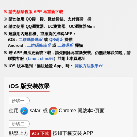
請先移除舊版 APP 再重新下載
請勿使用 QQ掃一掃、微信掃描、支付寶掃一掃
請勿使用 QQ瀏覽器、UC瀏覽器、UC瀏覽器Mini
建議用內建相機、或推薦的掃碼APP：
iOS :
二維碼條碼
或
QR碼
掃描
Android :
二維碼條瞄
或
二維碼
掃描
若 APP 無法更新或下載，請先刪除再重新安裝。仍無法解決問題，請
聯繫客服（
Line：sline66
）並附上本頁網址
iOS 版本遇到「無法驗證 App」時：
開啟方法教學
iOS 版安裝教學
步驟一
使用
safari 或
Chrome 開啟本>頁面
步驟二
點擊上方
按鈕下載安裝 APP
iOS 下載